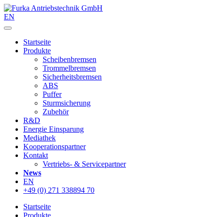
EN
Startseite
Produkte
Scheibenbremsen
Trommelbremsen
Sicherheitsbremsen
ABS
Puffer
Sturmsicherung
Zubehör
R&D
Energie Einsparung
Mediathek
Kooperationspartner
Kontakt
Vertriebs- & Servicepartner
News
EN
+49 (0) 271 338894 70
Startseite
Produkte